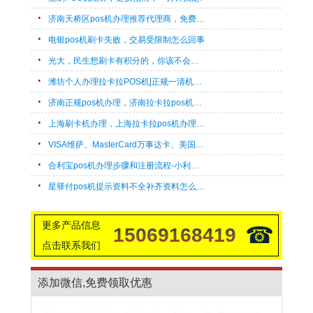
济南天桥区pos机办理推荐代理商，免费上门办理刷卡机！
电银pos机刷卡失败，交易受限制怎么回事
光大，民生想刷卡有积分的，你该不会不知这几款POS机带积分吧?
潍坊个人办理拉卡拉POS机|正规一清机速办
济南正规pos机办理，济南拉卡拉pos机上门办理流程
上海刷卡机办理，上海拉卡拉pos机办理，快速申请
VISA维萨、MasterCard万事达卡、美国运通卡、外币卡POS机刷卡pos机开通支持机型汇总
合利宝pos机办理步骤和注册流程-小利有客
星驿付pos机提示资料不全补齐资料怎么回事
更多产品信息
☎
15069168419
点击联系我们
添加微信,免费领取优惠