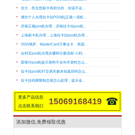
光大，民生想刷卡有积分的，你该不会不知这几款POS机带积分吧?
潍坊个人办理拉卡拉POS机|正规一清机速办
济南正规pos机办理，济南拉卡拉pos机上门办理流程
上海刷卡机办理，上海拉卡拉pos机办理，快速申请
VISA维萨、MasterCard万事达卡、美国运通卡、外币卡POS机刷卡pos机开通支持机型汇总
合利宝pos机办理步骤和注册流程-小利有客
星驿付pos机提示资料不全补齐资料怎么回事
拉卡拉pos机97交易失败未知返回码怎么回事
拉卡拉码牌限制交易怎么处理，提示金额过大！
更多产品信息
☎
15069168419
点击联系我们
添加微信,免费领取优惠